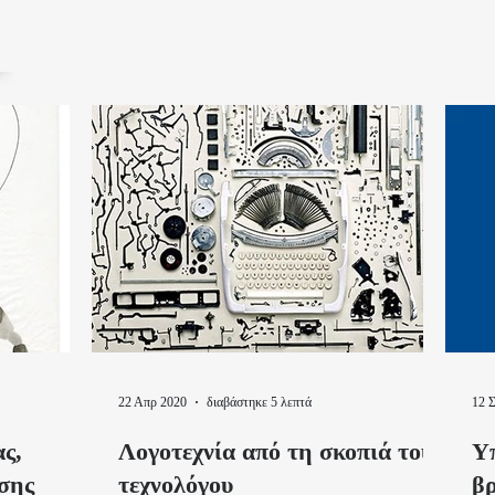
22 Απρ 2020
διαβάστηκε 5 λεπτά
12 
ας,
Λογοτεχνία από τη σκοπιά του
Υ
σης
τεχνολόγου
βρ