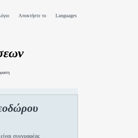
όγιο
Αποκτήστε το
Languages
σεων
όραση
θεοδώρου
 
είναι συγγραφέας 