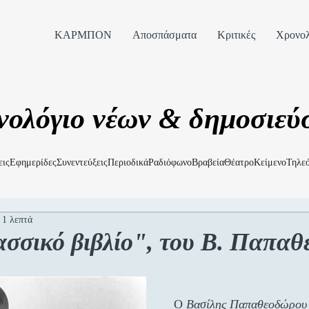
ΚΑΡΜΠΟΝ
Αποσπάσματα
Κριτικές
Χρονολ
νολόγιο νέων & δημοσιεύ
εις
Εφημερίδες
Συνεντεύξεις
Περιοδικά
Ραδιόφωνο
Βραβεία
Θέατρο
Κείμενο
Τηλε
 1 λεπτά
σσικό βιβλίο", του Β. Παπα
Ο 
Βασίλης Παπαθεοδώρου