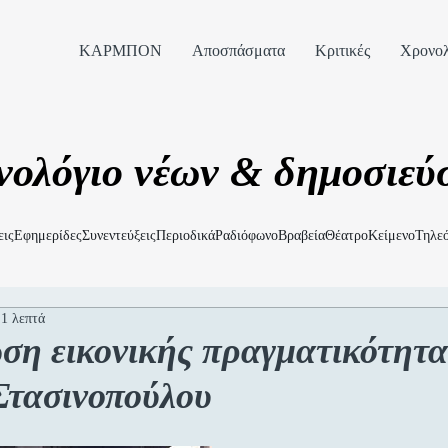
ΚΑΡΜΠΟΝ
Αποσπάσματα
Κριτικές
Χρονολ
νολόγιο νέων & δημοσιεύ
εις
Εφημερίδες
Συνεντεύξεις
Περιοδικά
Ραδιόφωνο
Βραβεία
Θέατρο
Κείμενο
Τηλε
 1 λεπτά
η εικονικής πραγματικότητα
Στασινοπούλου