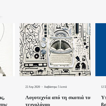
22 Απρ 2020
διαβάστηκε 5 λεπτά
12 
ας,
Λογοτεχνία από τη σκοπιά του
Υ
σης
τεχνολόγου
βρ