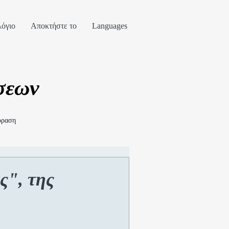
όγιο
Αποκτήστε το
Languages
σεων
όραση
ς", της