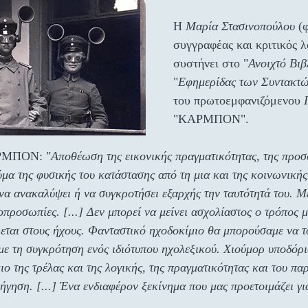
Η 
Μαρία Στασινοπούλου
 (
συγγραφέας και κριτικός λ
συστήνει στο "
Ανοιχτό Βιβ
"
Εφημερίδας των Συντακτ
του πρωτοεμφανιζόμενου 
"ΚΑΡΜΠΟΝ".
ΑΡΜΠΟΝ: "
Αποθέωση της εικονικής πραγματικότητας, της προ
μα της φυσικής του κατάστασης από τη μια και της κοινωνικής
 να ανακαλύψει ή να συγκροτήσει εξαρχής την ταυτότητά του. Μ
οπροσωπίες. [...] Δεν μπορεί να μείνει ασχολίαστος ο τρόπος μ
εται στους ήχους. Φανταστικό ηχοδοκίμιο θα μπορούσαμε να τ
με τη συγκρότηση ενός ιδιότυπου ηχολεξικού. Χιούμορ υποδόρι
μιο της τρέλας και της λογικής, της πραγματικότητας και του πα
φήγηση. [...] Ένα ενδιαφέρον ξεκίνημα που μας προετοιμάζει γι