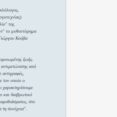
φιλόλογος, 
ογοτεχνίας) 
λίο
" της 
ών
" το μυθιστόρημα 
Γιώργου Κούβα
σομοιωμένης ζωής. 
 αντιμετώπισης από 
ε αντιγραφές, 
ε τον οποίο ο 
ο χαρακτηρίσουμε 
ο και διαβρωτικό 
ραμυθιάσματος, στο 
α τη συνέχεια
".