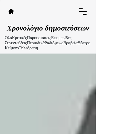
Χρονολόγιο δημοσιεύσεων
Όλα
Κριτικές
Παρουσιάσεις
Εφημερίδες
Συνεντεύξεις
Περιοδικά
Ραδιόφωνο
Βραβεία
Θέατρο
Κείμενο
Τηλεόραση